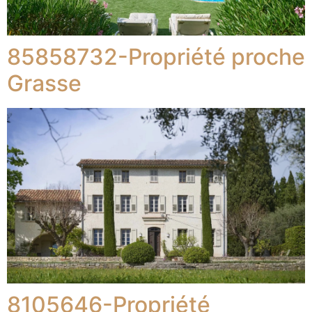
85858732-Propriété proche
Grasse
8105646-Propriété