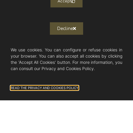
Accept
Decline
We use cookies. You can configure or refuse cookies in
your browser. You can also accept all cookies by clicking
the 'Accept All Cookies' button. For more information, you
can consult our Privacy and Cookies Policy.
READ THE PRIVACY AND COOKIES POLICY
ALL THE NEWS
Newsletter subscription
J'autorise Countryside Immobilier à
m'envoyer des publications et des